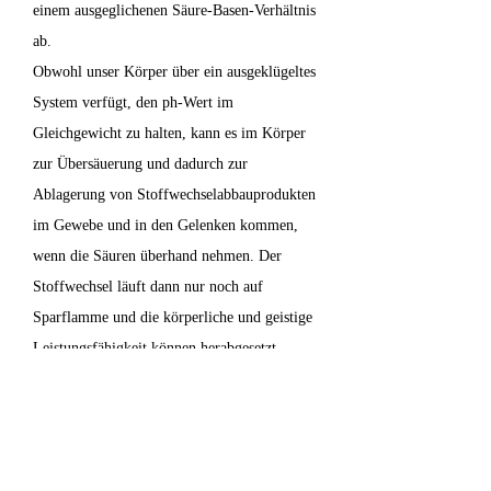
einem ausgeglichenen Säure-Basen-Verhältnis
ab.
Obwohl unser Körper über ein ausgeklügeltes
System verfügt, den ph-Wert im
Gleichgewicht zu halten, kann es im Körper
zur Übersäuerung und dadurch zur
Ablagerung von Stoffwechselabbauprodukten
im Gewebe und in den Gelenken kommen,
wenn die Säuren überhand nehmen. Der
Stoffwechsel läuft dann nur noch auf
Sparflamme und die körperliche und geistige
Leistungsfähigkeit können herabgesetzt
werden. Dies kann dann mit Müdigkeit,
Antriebslosigkeit und Erschöpfung
einhergehen und die Konzentration kann stark
herab gesetzt werden. Sollte diese