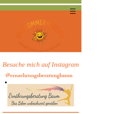
Besuche mich auf Instagram
@ernaehrungsberatungbaum